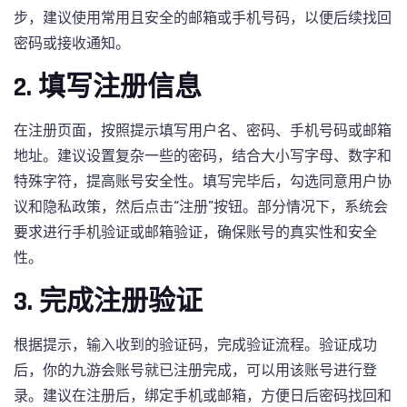
步，建议使用常用且安全的邮箱或手机号码，以便后续找回
密码或接收通知。
2. 填写注册信息
在注册页面，按照提示填写用户名、密码、手机号码或邮箱
地址。建议设置复杂一些的密码，结合大小写字母、数字和
特殊字符，提高账号安全性。填写完毕后，勾选同意用户协
议和隐私政策，然后点击“注册”按钮。部分情况下，系统会
要求进行手机验证或邮箱验证，确保账号的真实性和安全
性。
3. 完成注册验证
根据提示，输入收到的验证码，完成验证流程。验证成功
后，你的九游会账号就已注册完成，可以用该账号进行登
录。建议在注册后，绑定手机或邮箱，方便日后密码找回和