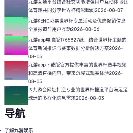
九游互通平台结合社交功能增强用户互动体验让
体育迷共同分享世界杯精彩瞬间
2026-08-07
九游KENO彩票世界杯专属活动及优惠促销信息
全景报道与用户互动
2026-08-06
九游app电脑版1765827纸：结合世界杯主题的
体育新闻推送与赛事数据分析解决方案
2026-
08-05
九游app下载版官方提供丰富的世界杯赛事视频
和高清直播内容，带来沉浸式观赛体验
2026-
08-05
j9九游会网址打造专业的世界杯报道平台满足足
球迷的多样化信息需求
2026-08-03
导航
了解
九游娱乐