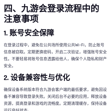
四、九游会登录流程中的
注意事项
1. 账号安全保障
在登录过程中，避免在公共场所使用公共Wi-Fi，防止账号
信息被窃取。定期更换密码，开启二次验证，增强账号安全
性。不要轻易将账号信息透露给他人，确保个人隐私和财产
安全。
2. 设备兼容性与优化
确保设备系统版本符合九游会客户端的最低要求，避免因设
备不兼容导致登录失败。关闭后台不必要的应用，释放设备
资源，提高登录和游戏的流畅度。定期清理缓存，保持设备
运行良好状态。