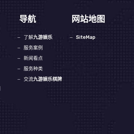
导航
网站地图
了解
九游娱乐
SiteMap
服务案例
新闻看点
服务种类
交流
九游娱乐棋牌
网