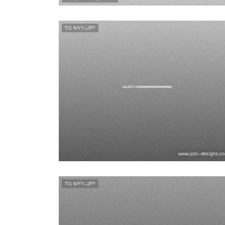
Bate体育2026世界杯
赛前预测：夺冠热门
球队实力分析与赛季
走势