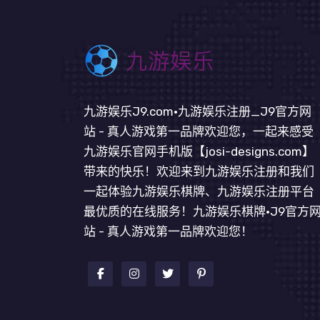
九游娱乐J9.com·九游娱乐注册_J9官方网
站 - 真人游戏第一品牌欢迎您，一起来感受
九游娱乐官网手机版【josi-designs.com】
带来的快乐！欢迎来到九游娱乐注册和我们
一起体验九游娱乐棋牌、九游娱乐注册平台
最优质的在线服务！九游娱乐棋牌·J9官方
站 - 真人游戏第一品牌欢迎您！