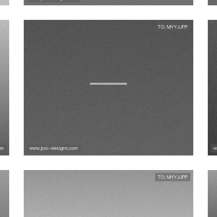
详细解析荷兰与日本
在世界杯历史上的交
手战绩及比赛亮点