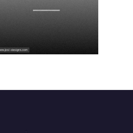
美国与澳大利亚世界
杯比赛门票购买最新
优惠活动及官方售票
平台推荐